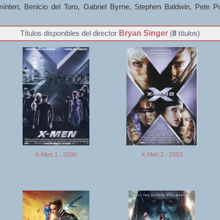
teri, Benicio del Toro, Gabriel Byrne, Stephen Baldwin, Pete Po
Bryan Singer
Títulos disponibles del director
(
8
títulos)
X-Men.1 - 2000
X-Men.2 - 2003