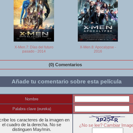
X-Men.7: Días del futuro
X-Men.8: Apocalypse -
pasado - 2014
2016
(0) Comentarios
Añade tu comentario sobre esta película
Nombre
Palabra clave (eureka)
ribe los caracteres de la imagen en
el cuadro de la derecha. No se
¿No se lee? Cambiar Imag
distinguen May/min.