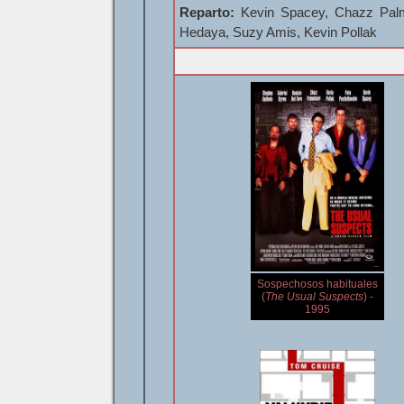
Reparto:
Kevin Spacey, Chazz Palmin
Hedaya, Suzy Amis, Kevin Pollak
Sospechosos habituales
(
The Usual Suspects
) -
1995