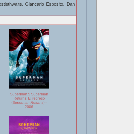
stlethwaite, Giancarlo Esposito, Dan
Superman.5 Superman
Returns: El regreso
(
Superman Returns
) -
2006