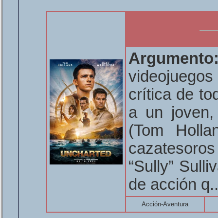
Argumento
videojuego
crítica de t
a un joven,
(Tom Holla
cazatesoros
“Sully” Sull
de acción q.
Acción-Aventura